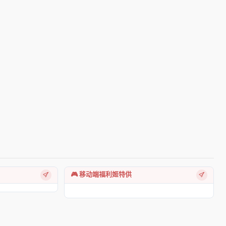
🎮 移动端福利姬特供