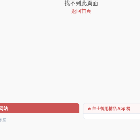
找不到此頁面
返回首頁
🔥 绅士御用精品 App 榜
网站
地图