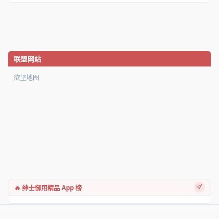
联盟网站
欲望地图
🔥 绅士御用精品 App 榜