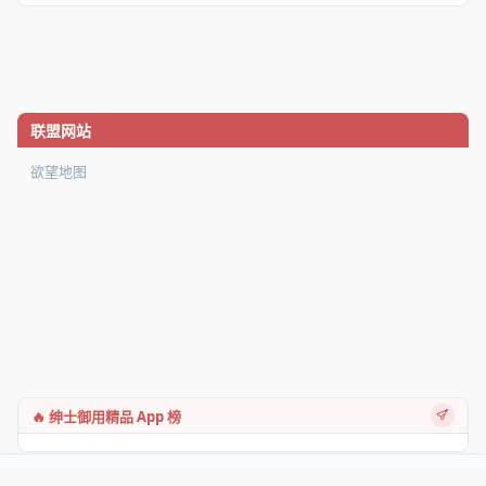
联盟网站
欲望地图
🔥 绅士御用精品 App 榜