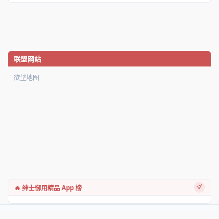
联盟网站
欲望地图
🔥 绅士御用精品 App 榜