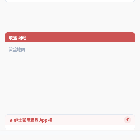
联盟网站
欲望地图
🔥 绅士御用精品 App 榜