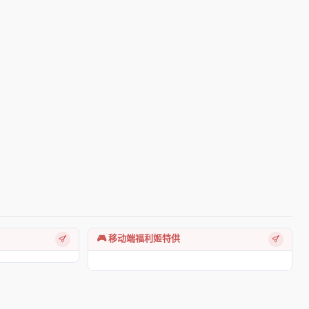
🎮 移动端福利姬特供