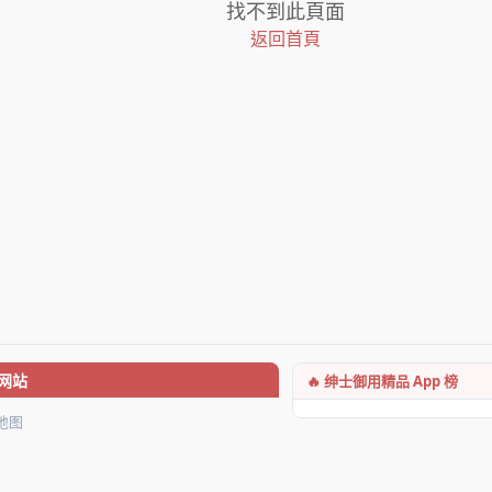
找不到此頁面
返回首頁
🔥 绅士御用精品 App 榜
网站
地图