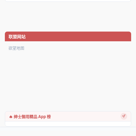
联盟网站
欲望地图
🔥 绅士御用精品 App 榜