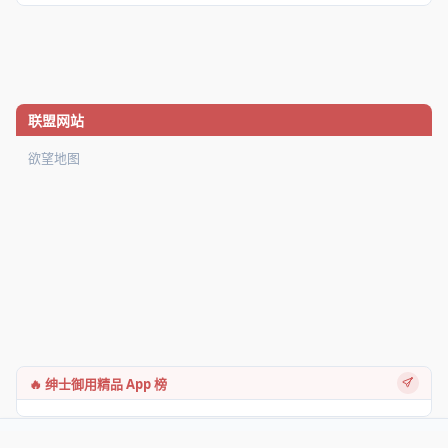
联盟网站
欲望地图
🔥 绅士御用精品 App 榜