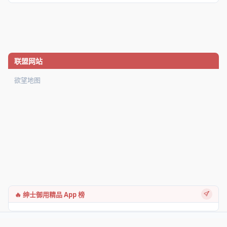
联盟网站
欲望地图
🔥 绅士御用精品 App 榜