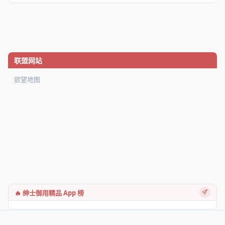
联盟网站
欲望地图
🔥 绅士御用精品 App 榜