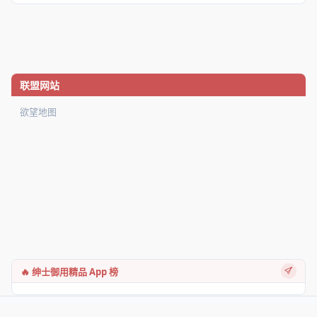
联盟网站
欲望地图
🔥 绅士御用精品 App 榜