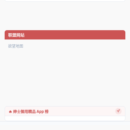
联盟网站
欲望地图
🔥 绅士御用精品 App 榜