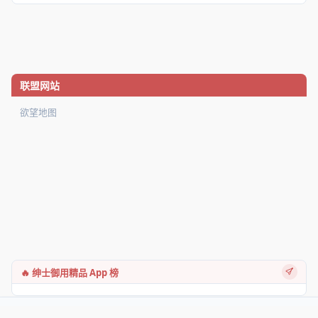
联盟网站
欲望地图
🔥 绅士御用精品 App 榜