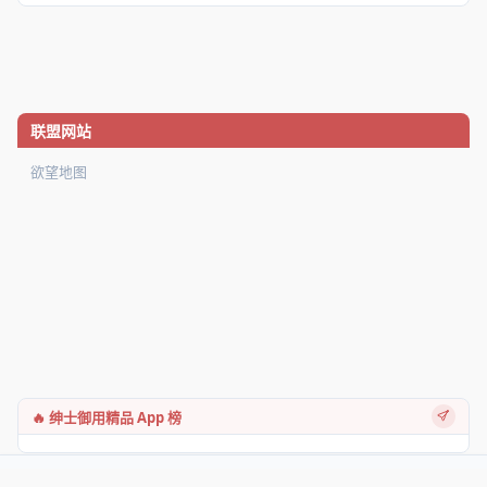
联盟网站
欲望地图
🔥 绅士御用精品 App 榜