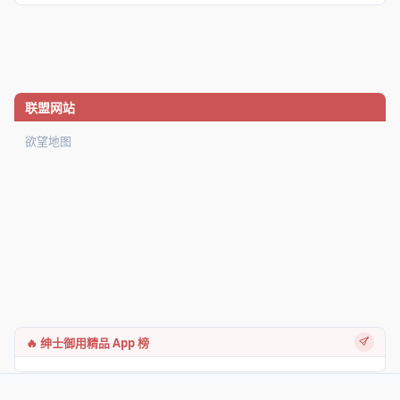
联盟网站
欲望地图
🔥 绅士御用精品 App 榜