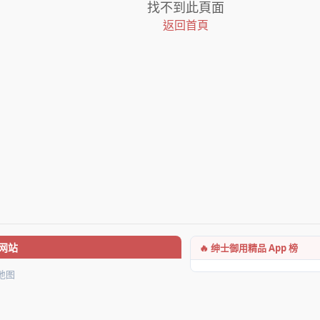
找不到此頁面
返回首頁
🔥 绅士御用精品 App 榜
网站
地图