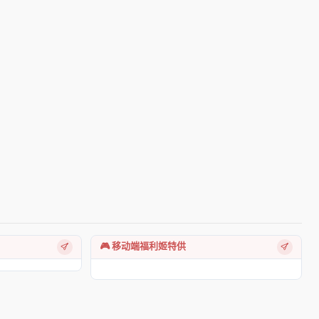
🎮 移动端福利姬特供