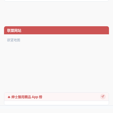
联盟网站
欲望地图
🔥 绅士御用精品 App 榜