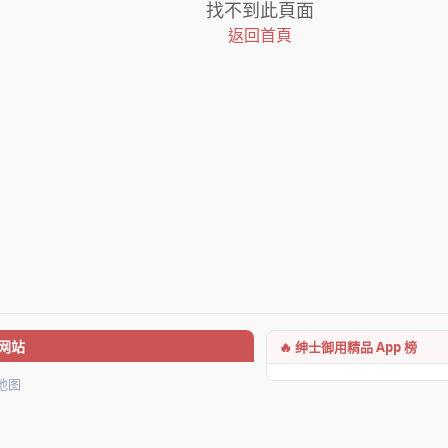
找不到此頁面
返回首頁
🔥 绅士御用精品 App 榜
网站
地图