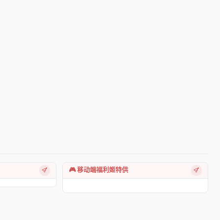
🎮 移动端福利姬特供