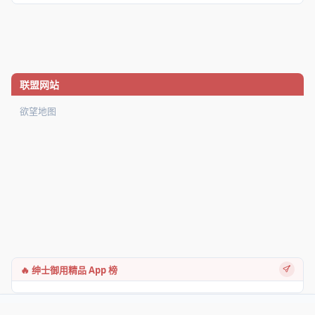
联盟网站
欲望地图
🔥 绅士御用精品 App 榜