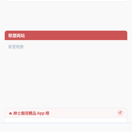
联盟网站
欲望地图
🔥 绅士御用精品 App 榜