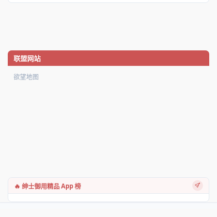
联盟网站
欲望地图
🔥 绅士御用精品 App 榜