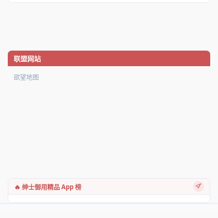
联盟网站
欲望地图
🔥 绅士御用精品 App 榜