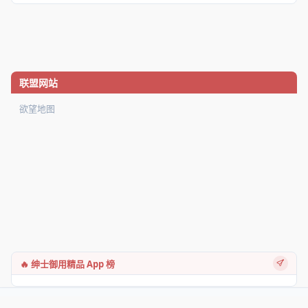
联盟网站
欲望地图
🔥 绅士御用精品 App 榜