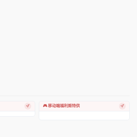
🎮 移动端福利姬特供