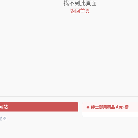
找不到此頁面
返回首頁
🔥 绅士御用精品 App 榜
网站
地图