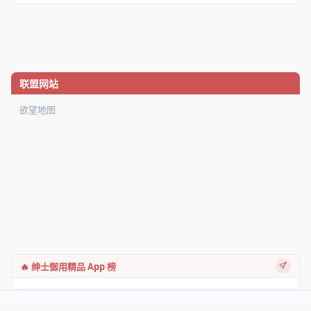
联盟网站
欲望地图
🔥 绅士御用精品 App 榜