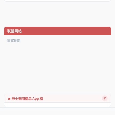
联盟网站
欲望地图
🔥 绅士御用精品 App 榜