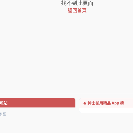
找不到此頁面
返回首頁
🔥 绅士御用精品 App 榜
网站
地图