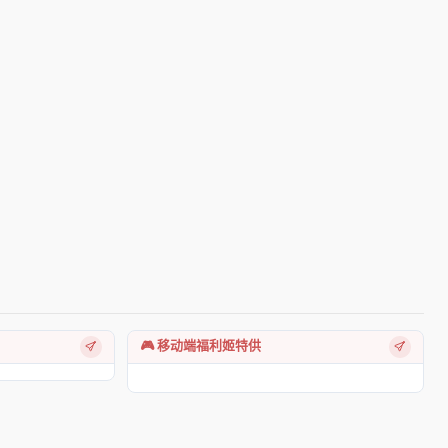
🎮 移动端福利姬特供