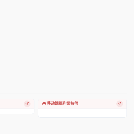
🎮 移动端福利姬特供