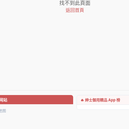
找不到此頁面
返回首頁
🔥 绅士御用精品 App 榜
网站
地图