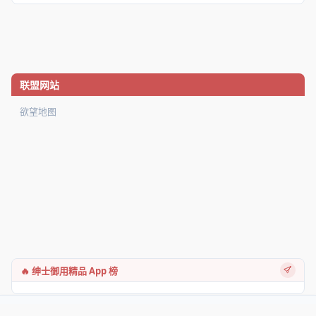
联盟网站
欲望地图
🔥 绅士御用精品 App 榜