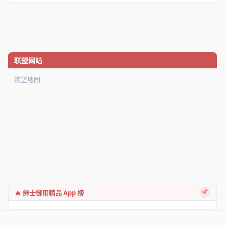
联盟网站
欲望地图
🔥 绅士御用精品 App 榜