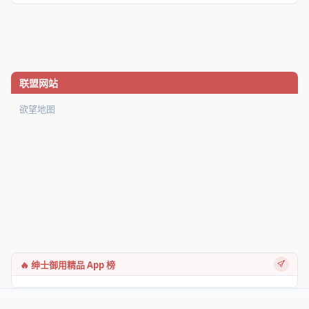
联盟网站
欲望地图
🔥 绅士御用精品 App 榜