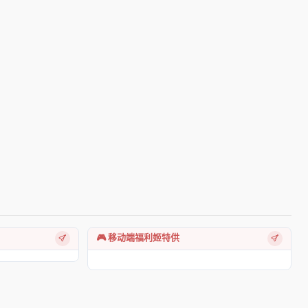
🎮 移动端福利姬特供