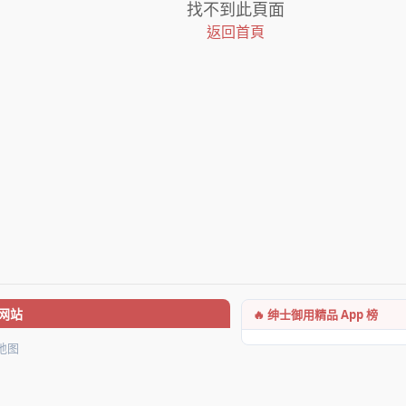
找不到此頁面
返回首頁
🔥 绅士御用精品 App 榜
网站
地图