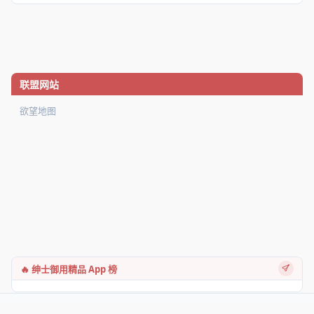
联盟网站
欲望地图
🔥 绅士御用精品 App 榜