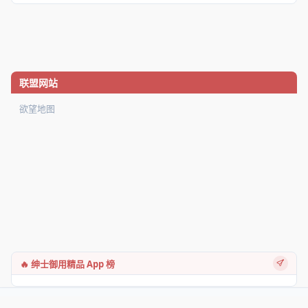
联盟网站
欲望地图
🔥 绅士御用精品 App 榜