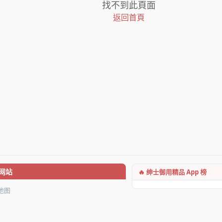
找不到此頁面
返回首頁
🔥 绅士御用精品 App 榜
网站
地图