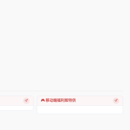
🎮 移动端福利姬特供