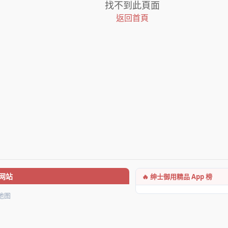
找不到此頁面
返回首頁
🔥 绅士御用精品 App 榜
网站
地图