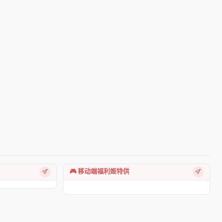
🎮 移动端福利姬特供