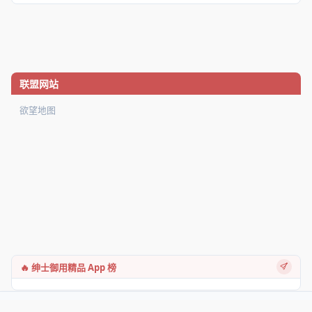
联盟网站
欲望地图
🔥 绅士御用精品 App 榜