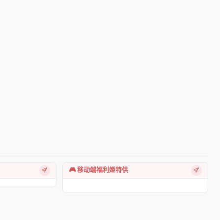
🎮 移动端福利姬特供