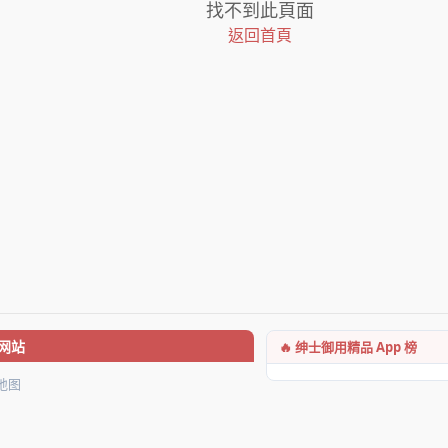
找不到此頁面
返回首頁
🔥 绅士御用精品 App 榜
网站
地图