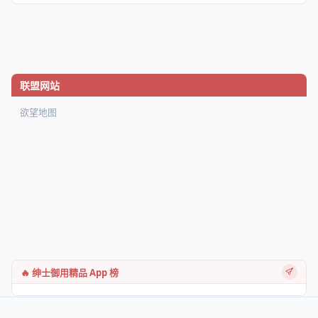
联盟网站
欲望地图
🔥 绅士御用精品 App 榜