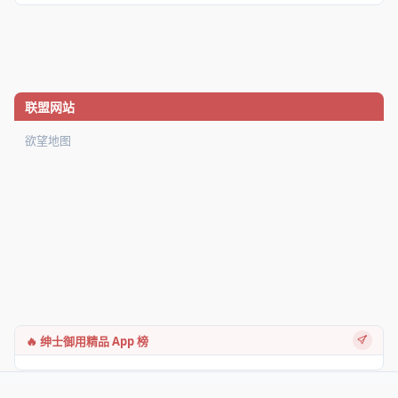
联盟网站
欲望地图
🔥 绅士御用精品 App 榜