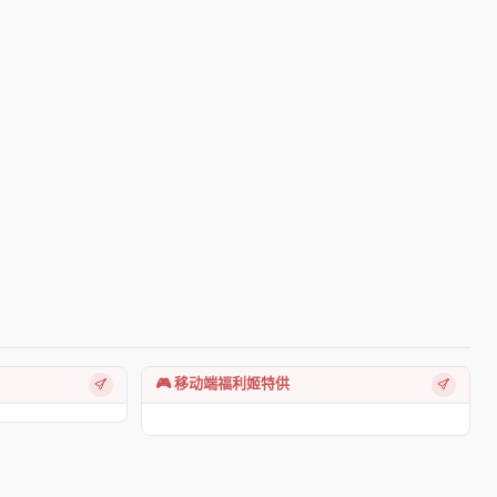
🎮 移动端福利姬特供