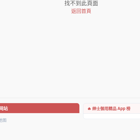
找不到此頁面
返回首頁
🔥 绅士御用精品 App 榜
网站
地图