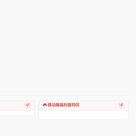
🎮 移动端福利姬特供