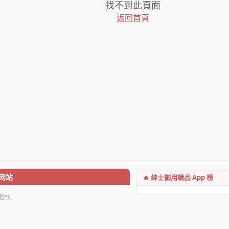
找不到此頁面
返回首頁
🔥 绅士御用精品 App 榜
网站
地图