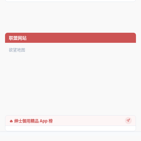
联盟网站
欲望地图
🔥 绅士御用精品 App 榜