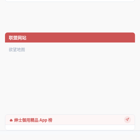
联盟网站
欲望地图
🔥 绅士御用精品 App 榜