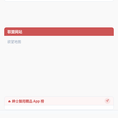
联盟网站
欲望地图
🔥 绅士御用精品 App 榜