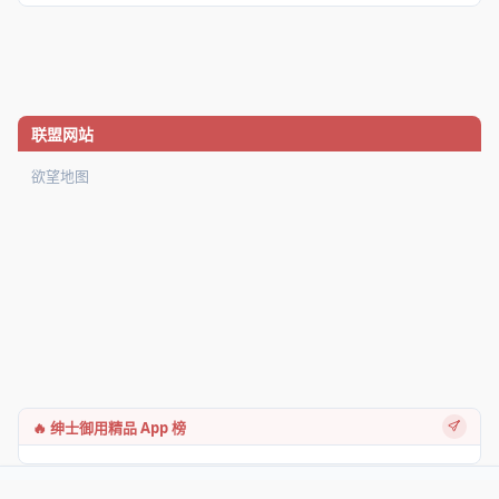
联盟网站
欲望地图
🔥 绅士御用精品 App 榜