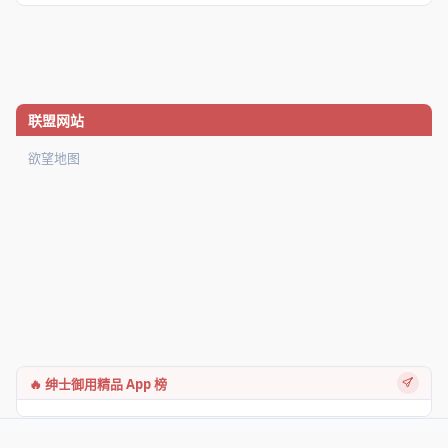
联盟网站
欲望地图
🔥 绅士御用精品 App 榜