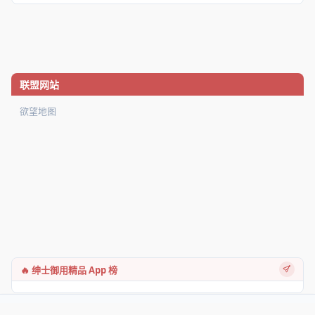
联盟网站
欲望地图
🔥 绅士御用精品 App 榜