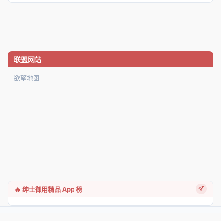
联盟网站
欲望地图
🔥 绅士御用精品 App 榜