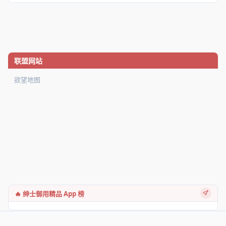
联盟网站
欲望地图
🔥 绅士御用精品 App 榜